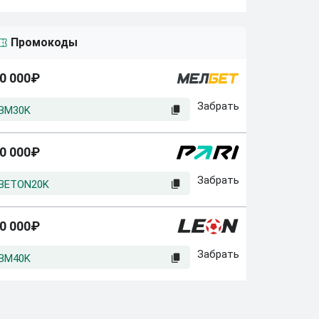
Промокоды
0 000₽
BM30K
0 000₽
BETON20K
0 000₽
BM40K