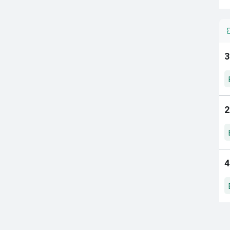
3
2
4