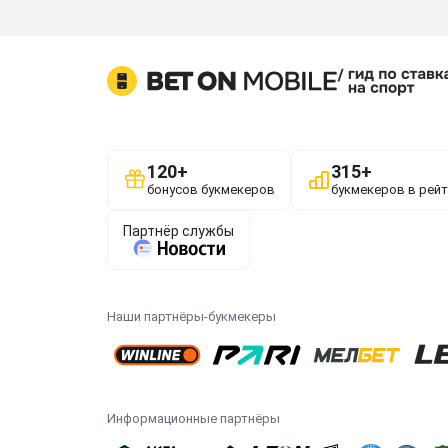
Наши партнёры-букмекеры
Информационные партнёры