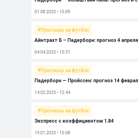
01.08.2025 • 15:09
Прогнозы на футбол
Айнтрахт Б – Падерборн: прогноз 4 апреля
04.04.2025 • 10:31
Прогнозы на футбол
Падерборн — Пройссен: прогноз 14 феврал
14.02.2025 • 12:44
Прогнозы на футбол
Экспресс с коэффициентом 1.84
19.01.2025 • 15:08