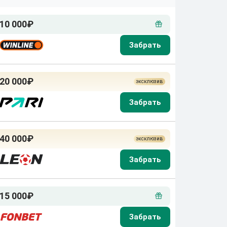
10 000₽
20 000₽
40 000₽
15 000₽