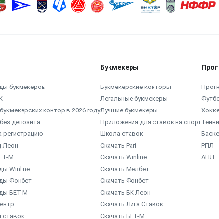
Букмекеры
Прог
ды букмекеров
Букмекерские конторы
Прогн
К
Легальные букмекеры
Футб
букмекерских контор в 2026 году
Лучшие букмекеры
Хокк
без депозита
Приложения для ставок на спорт
Тенни
а регистрацию
Школа ставок
Баск
д Леон
Скачать Pari
РПЛ
ЕТ-М
Скачать Winline
АПЛ
ы Winline
Скачать Мелбет
ды Фонбет
Скачать Фонбет
ды БЕТ-М
Скачать БК Леон
центр
Скачать Лига Ставок
и ставок
Скачать БЕТ-М