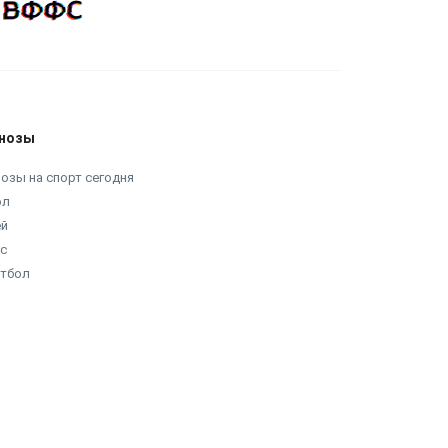
нозы
озы на спорт сегодня
ол
ей
с
етбол