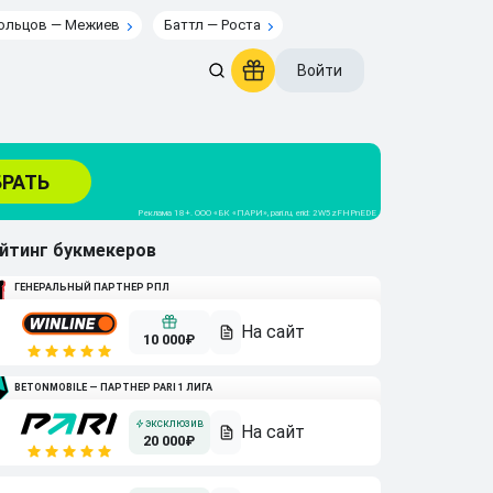
ольцов — Межиев
Баттл — Роста
Войти
йтинг букмекеров
ГЕНЕРАЛЬНЫЙ ПАРТНЕР РПЛ
10 000₽
BETONMOBILE — ПАРТНЕР PARI 1 ЛИГА
20 000₽