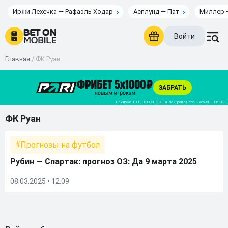
Иржи Лехечка — Рафаэль Ходар
Асплунд — Пат
Миллер 
Войти
Главная
/
ФК Руан
ФК Руан
Прогнозы на футбол
Рубин — Спартак: прогноз ОЗ: Да 9 марта 2025
08.03.2025 • 12:09