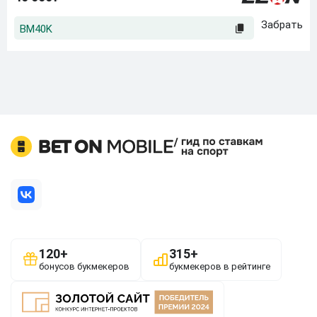
BM40K