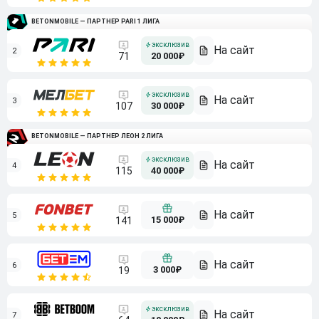
BETONMOBILE — ПАРТНЕР PARI 1 ЛИГА
2
71
20 000₽
3
107
30 000₽
BETONMOBILE — ПАРТНЕР ЛЕОН 2 ЛИГА
4
115
40 000₽
5
15 000₽
141
6
3 000₽
19
7