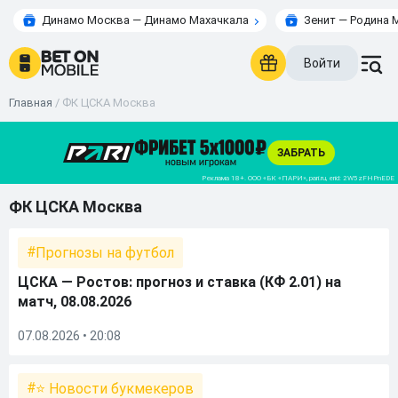
Динамо Москва — Динамо Махачкала
Зенит — Родина 
Войти
Главная
/
ФК ЦСКА Москва
ФК ЦСКА Москва
Прогнозы на футбол
ЦСКА — Ростов: прогноз и ставка (КФ 2.01) на
матч, 08.08.2026
07.08.2026 • 20:08
⭐ Новости букмекеров