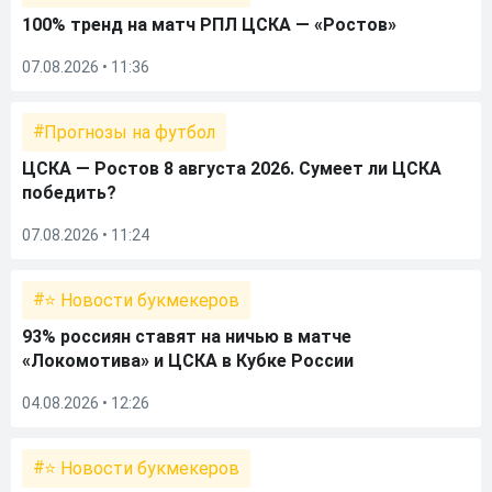
100% тренд на матч РПЛ ЦСКА — «Ростов»
07.08.2026 • 11:36
Прогнозы на футбол
ЦСКА — Ростов 8 августа 2026. Сумеет ли ЦСКА
победить?
07.08.2026 • 11:24
⭐ Новости букмекеров
93% россиян ставят на ничью в матче
«Локомотива» и ЦСКА в Кубке России
04.08.2026 • 12:26
⭐ Новости букмекеров