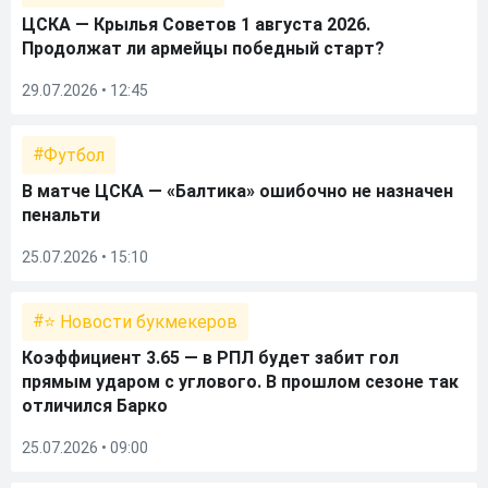
ЦСКА — Крылья Советов 1 августа 2026.
Продолжат ли армейцы победный старт?
29.07.2026 • 12:45
Футбол
В матче ЦСКА — «Балтика» ошибочно не назначен
пенальти
25.07.2026 • 15:10
⭐ Новости букмекеров
Коэффициент 3.65 — в РПЛ будет забит гол
прямым ударом с углового. В прошлом сезоне так
отличился Барко
25.07.2026 • 09:00