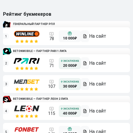
Рейтинг букмекеров
ГЕНЕРАЛЬНЫЙ ПАРТНЕР РПЛ
1
10 000₽
78
BETONMOBILE — ПАРТНЕР PARI 1 ЛИГА
2
71
20 000₽
3
107
30 000₽
BETONMOBILE — ПАРТНЕР ЛЕОН 2 ЛИГА
4
115
40 000₽
5