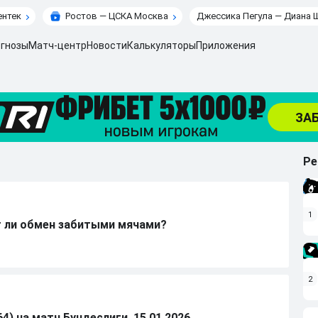
ентек
Ростов — ЦСКА Москва
Джессика Пегула — Диана 
гнозы
Матч-центр
Новости
Калькуляторы
Приложения
Ре
1
ет ли обмен забитыми мячами?
2
64) на матч Бундеслиги, 15.01.2026