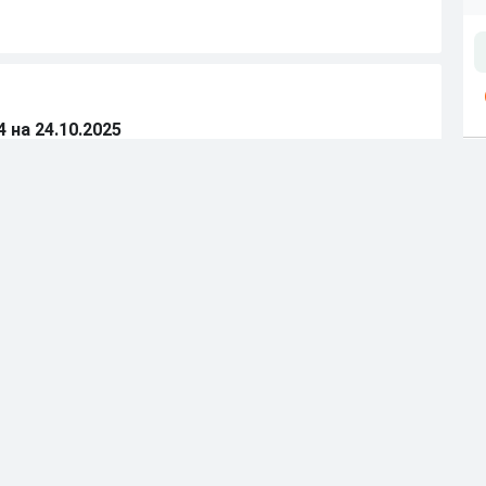
 на 24.10.2025
рогноз и ставка (КФ 1.70) на матч чемпионата
. Столичники возьмут реванш за поражение в