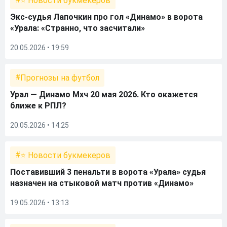
⭐ Новости букмекеров
Экс-судья Лапочкин про гол «Динамо» в ворота
«Урала: «Странно, что засчитали»
20.05.2026 • 19:59
Прогнозы на футбол
Урал — Динамо Мхч 20 мая 2026. Кто окажется
ближе к РПЛ?
20.05.2026 • 14:25
⭐ Новости букмекеров
Поставивший 3 пенальти в ворота «Урала» судья
назначен на стыковой матч против «Динамо»
19.05.2026 • 13:13