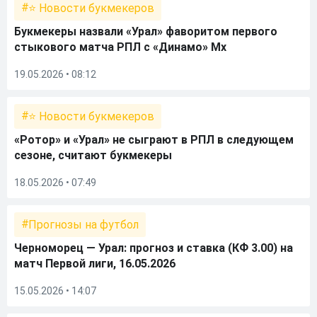
⭐ Новости букмекеров
Букмекеры назвали «Урал» фаворитом первого
стыкового матча РПЛ с «Динамо» Мх
19.05.2026 • 08:12
⭐ Новости букмекеров
«Ротор» и «Урал» не сыграют в РПЛ в следующем
сезоне, считают букмекеры
18.05.2026 • 07:49
Прогнозы на футбол
Черноморец — Урал: прогноз и ставка (КФ 3.00) на
матч Первой лиги, 16.05.2026
15.05.2026 • 14:07