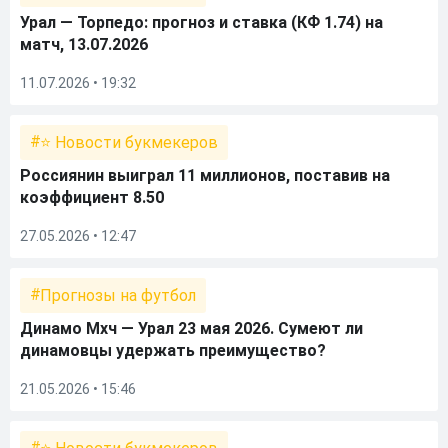
Урал — Торпедо: прогноз и ставка (КФ 1.74) на
матч, 13.07.2026
11.07.2026 • 19:32
⭐ Новости букмекеров
Россиянин выиграл 11 миллионов, поставив на
коэффициент 8.50
27.05.2026 • 12:47
Прогнозы на футбол
Динамо Мхч — Урал 23 мая 2026. Сумеют ли
динамовцы удержать преимущество?
21.05.2026 • 15:46