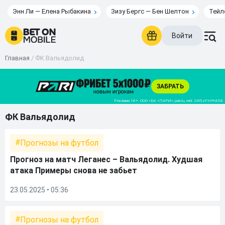
Энн Ли — Елена Рыбакина
Зизу Бергс — Бен Шелтон
Тейл
Войти
Главная
/
ФК Вальядолид
ФК Вальядолид
Прогнозы на футбол
Прогноз на матч Леганес – Вальядолид. Худшая
атака Примеры снова не забьет
23.05.2025 • 05:36
Прогнозы на футбол