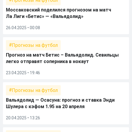
Прогнозы на футбол
Моссаковский поделился прогнозом на матч
Ла Лиги «Бетис» — «Вальядолид»
26.04.2025 • 00:08
Прогнозы на футбол
Прогноз на матч Бетис – Вальядолид. Севильцы
легко отправят соперника в нокаут
23.04.2025 • 19:46
Прогнозы на футбол
Вальядолид — Осасуна: прогноз и ставка Энди
Шулера с кэфом 1.95 на 20 апреля
20.04.2025 • 13:26