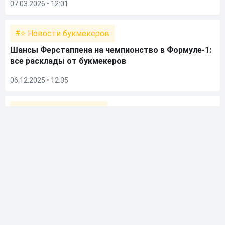
07.03.2026 • 12:01
⭐ Новости букмекеров
Шансы Ферстаппена на чемпионство в Формуле-1:
все расклады от букмекеров
06.12.2025 • 12:35
Спортивные события
Гран-при Азербайджана: уникальный профиль
трассы «Формулы-1» в Баку и четыре поула
Леклера без побед
16.09.2025 • 15:48
Спортивные события
Гран-при Италии, история трассы в Монце: храм