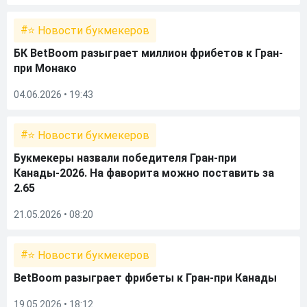
⭐ Новости букмекеров
БК BetBoom разыграет миллион фрибетов к Гран-
при Монако
04.06.2026 • 19:43
⭐ Новости букмекеров
Букмекеры назвали победителя Гран-при
Канады-2026. На фаворита можно поставить за
2.65
21.05.2026 • 08:20
⭐ Новости букмекеров
BetBoom разыграет фрибеты к Гран-при Канады
19.05.2026 • 18:12