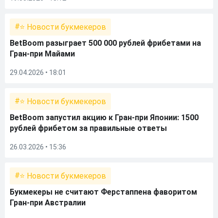
⭐ Новости букмекеров
BetBoom разыграет 500 000 рублей фрибетами на
Гран-при Майами
29.04.2026 • 18:01
⭐ Новости букмекеров
BetBoom запустил акцию к Гран-при Японии: 1500
рублей фрибетом за правильные ответы
26.03.2026 • 15:36
⭐ Новости букмекеров
Букмекеры не считают Ферстаппена фаворитом
Гран-при Австралии