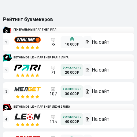
Рейтинг букмекеров
ГЕНЕРАЛЬНЫЙ ПАРТНЕР РПЛ
1
10 000₽
78
BETONMOBILE — ПАРТНЕР PARI 1 ЛИГА
2
71
20 000₽
3
107
30 000₽
BETONMOBILE — ПАРТНЕР ЛЕОН 2 ЛИГА
4
115
40 000₽