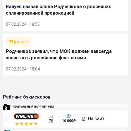
Валуев назвал слова Родченкова о россиянах
спланированной провокацией
07.02.2024 • 18:55
Прочее
Родченков заявил, что МОК должен навсегда
запретить российские флаг и гимн
07.02.2024 • 18:04
Рейтинг букмекеров
ГЕНЕРАЛЬНЫЙ ПАРТНЕР РПЛ
1
10 000₽
78