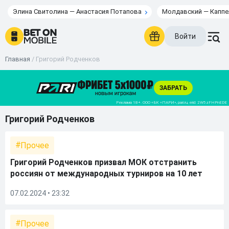
Элина Свитолина — Анастасия Потапова
Молдавский — Каппе
Войти
Главная
/
Григорий Родченков
Григорий Родченков
Прочее
Григорий Родченков призвал МОК отстранить
россиян от международных турниров на 10 лет
07.02.2024 • 23:32
Прочее