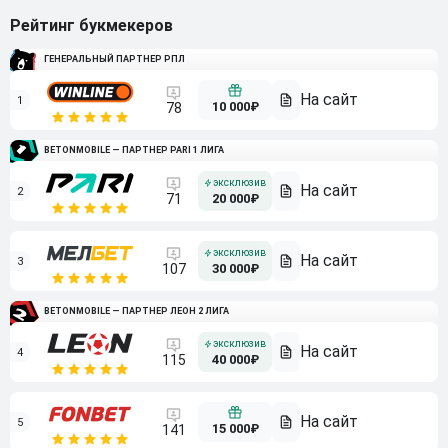
Рейтинг букмекеров
ГЕНЕРАЛЬНЫЙ ПАРТНЕР РПЛ
1
10 000₽
78
BETONMOBILE — ПАРТНЕР PARI 1 ЛИГА
2
71
20 000₽
3
107
30 000₽
BETONMOBILE — ПАРТНЕР ЛЕОН 2 ЛИГА
4
115
40 000₽
5
15 000₽
141