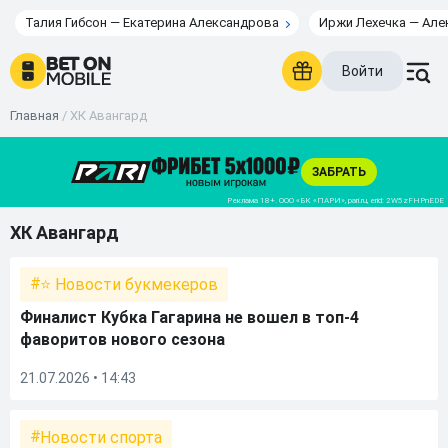
Талия Гибсон — Екатерина Александрова
Иржи Лехечка — Але
Войти
Главная
/
ХК Авангард
ХК Авангард
⭐ Новости букмекеров
Финалист Кубка Гагарина не вошел в топ-4
фаворитов нового сезона
21.07.2026 • 14:43
Новости спорта