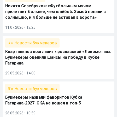
Никита Серебряков: «Футбольным мячом
прилетает больнее, чем шайбой. Зимой попали в
солнышко, и я больше не вставал в ворота»
11.07.2026 • 12:25
⭐ Новости букмекеров
Квартальнов возглавит ярославский «Локомотив».
Букмекеры оценили шансы на победу в Кубке
Гагарина
29.05.2026 • 14:08
⭐ Новости букмекеров
Букмекеры назвали фаворитов Кубка
Гагарина-2027. СКА не вошел в топ-5
26.05.2026 • 10:59