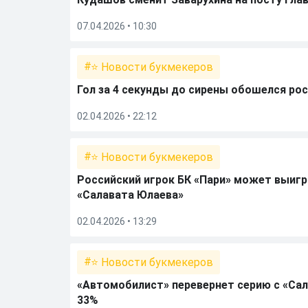
07.04.2026 • 10:30
⭐ Новости букмекеров
Гол за 4 секунды до сирены обошелся рос
02.04.2026 • 22:12
⭐ Новости букмекеров
Российский игрок БК «Пари» может выигр
«Салавата Юлаева»
02.04.2026 • 13:29
⭐ Новости букмекеров
«Автомобилист» перевернет серию с «Са
33%