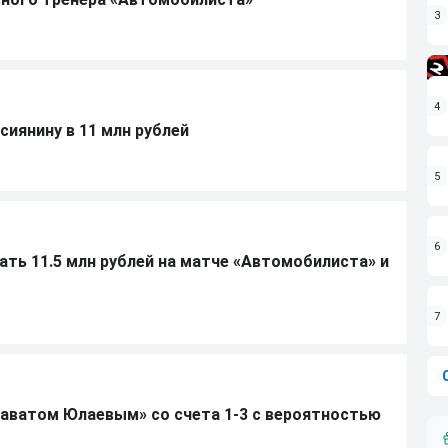
3
4
сиянину в 11 млн рублей
5
6
ать 11.5 млн рублей на матче «Автомобилиста» и
7
лаватом Юлаевым» со счета 1-3 с вероятностью