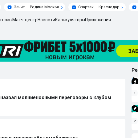
Зенит — Родина Москва
Спартак — Краснодар
гнозы
Матч-центр
Новости
Калькуляторы
Приложения
Ре
1
назвал молниеносными переговоры с клубом
2
вного тренера «Автомобилиста»