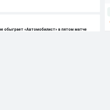
не обыграет «Автомобилист» в пятом матче
узнецова в плей-офф»
 20 февраля 2026. Худшая атака Востока не