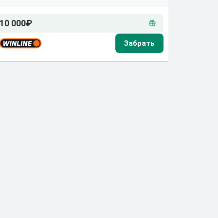
10 000₽
20 000₽
40 000₽
15 000₽