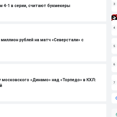
3
м 4-1 в серии, считают букмекеры
4
 миллион рублей на матч «Северстали» с
5
6
у московского «Динамо» над «Торпедо» в КХЛ:
7
й