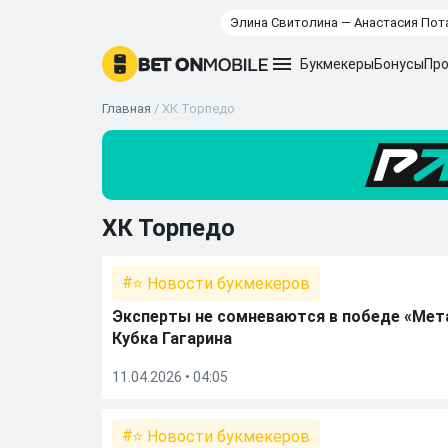
Элина Свитолина — Анастасия Пот
Букмекеры
Бонусы
Про
Главная
/
ХК Торпедо
ХК Торпедо
⭐ Новости букмекеров
Эксперты не сомневаются в победе «Мета
Кубка Гагарина
11.04.2026 • 04:05
⭐ Новости букмекеров