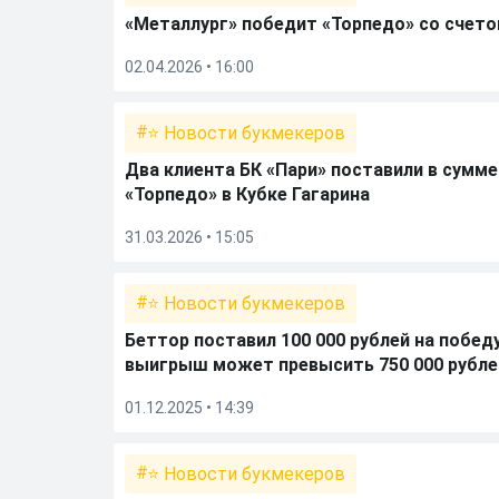
«Металлург» победит «Торпедо» со счето
02.04.2026 • 16:00
⭐ Новости букмекеров
Два клиента БК «Пари» поставили в сумме
«Торпедо» в Кубке Гагарина
31.03.2026 • 15:05
⭐ Новости букмекеров
Беттор поставил 100 000 рублей на побед
выигрыш может превысить 750 000 рубле
01.12.2025 • 14:39
⭐ Новости букмекеров