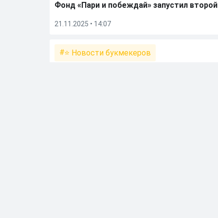
Фонд «Пари и побеждай» запустил второй
21.11.2025 • 14:07
⭐ Новости букмекеров
Букмекеры оценили шансы ЦСКА в матче с
серию из трех поражений
16.10.2025 • 13:00
⭐ Новости букмекеров
ХК «Торпедо» и PARI собрали тысячу бол
Новгороде
18.08.2025 • 14:31
Хоккей
Игорь Ларионов ушёл с поста главного т