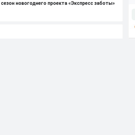
 сезон новогоднего проекта «Экспресс заботы»
 «Торпедо» : команда Никитина должна прервать
ельщиков на открытой тренировке в Нижнем
ренера «Торпедо»