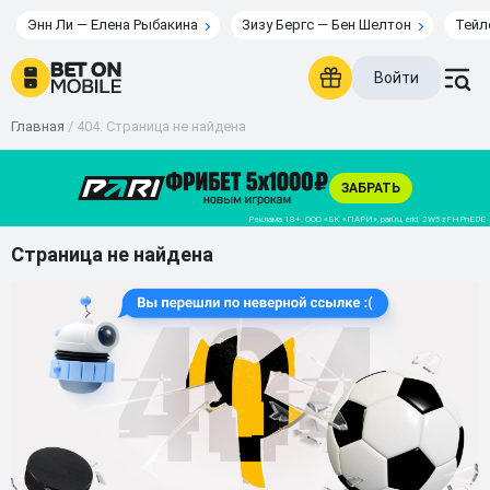
Энн Ли — Елена Рыбакина
Зизу Бергс — Бен Шелтон
Тейл
Войти
Главная
/
404. Страница не найдена
Страница не найдена