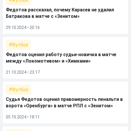
Футбол
Федотов рассказал, почему Карасев не удалил
Батракова в матче с «Зенитом»
29.10.2024 • 20:16
Футбол
Федотов оценил работу судьи-новичка в матче
между «Локомотивом» и «Химками»
21.10.2024 • 23:17
Футбол
Судья Федотов оценил правомерность пенальти в
ворота «Оренбурга» в матче РПЛ с «Зенитом»
05.10.2024 • 18:11