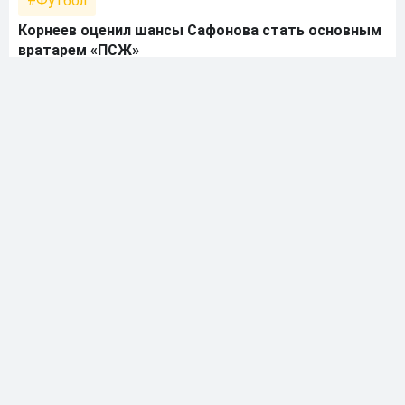
Футбол
Корнеев оценил шансы Сафонова стать основным
вратарем «ПСЖ»
26.05.2024 • 11:16
Футбол
Корнеев извинился за матерную брань в адрес
игроков «Пари НН»
01.05.2024 • 00:13
Футбол
Корнеев раскритиковал игроков «Пари НН» после
матча с «Локомотивом»
26.04.2024 • 09:12