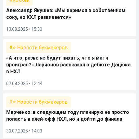
Хоккей
Александр Якушев: «Мы варимся в собственном
соку, но КХЛ развивается»
13.08.2025 • 15:30
⭐ Новости букмекеров
«А что, разве не будут пихать, что я матч
проиграл?» Ларионов рассказал о дебюте Дацюка
в НХЛ
07.08.2025 • 12:44
⭐ Новости букмекеров
Марченко: в следующем году планирую не просто
попасть в плей-офф НХЛ, но и дойти до финала
30.07.2025 • 14:03