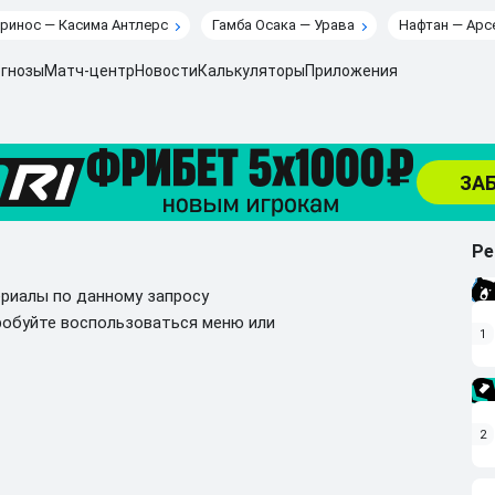
ринос — Касима Антлерс
Гамба Осака — Урава
Нафтан — Арс
гнозы
Матч-центр
Новости
Калькуляторы
Приложения
Ре
риалы по данному запросу
робуйте воспользоваться меню или
1
2