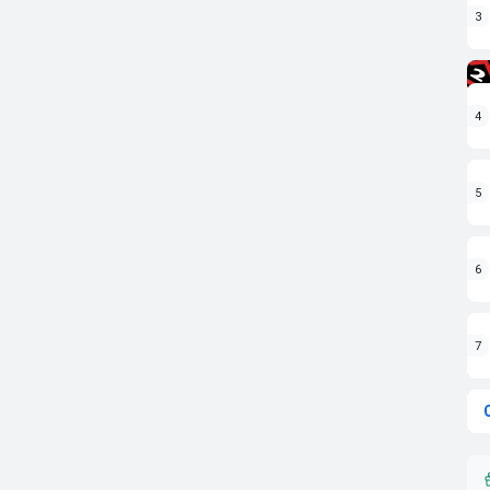
3
4
5
6
7