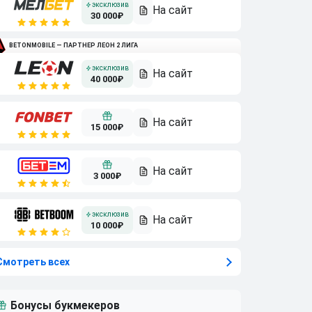
30 000₽
BETONMOBILE — ПАРТНЕР ЛЕОН 2 ЛИГА
40 000₽
15 000₽
3 000₽
10 000₽
Смотреть всех
Бонусы букмекеров