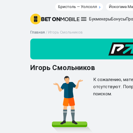
Бристоль — Уолсолл
Йокогама Ма
Букмекеры
Бонусы
Про
Главная
/
Игорь Смольников
Игорь Смольников
К сожалению, мате
отсутствуют. Поп
поиском.