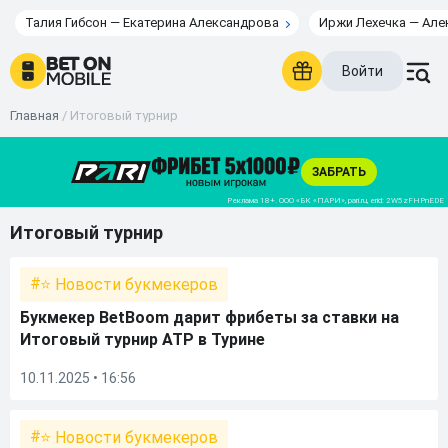
Талия Гибсон — Екатерина Александрова
Иржи Лехечка — Але
Войти
Главная
/
Итоговый турнир
Итоговый турнир
⭐ Новости букмекеров
Букмекер BetBoom дарит фрибеты за ставки на
Итоговый турнир ATP в Турине
10.11.2025 • 16:56
⭐ Новости букмекеров