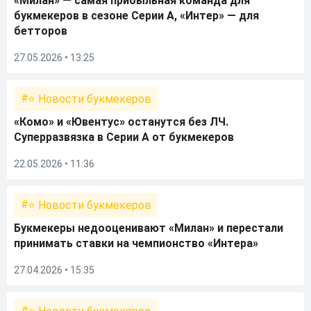
«Милан» — самая прибыльная команда для
букмекеров в сезоне Серии А, «Интер» — для
бетторов
27.05.2026 • 13:25
⭐ Новости букмекеров
«Комо» и «Ювентус» останутся без ЛЧ.
Суперразвязка в Серии A от букмекеров
22.05.2026 • 11:36
⭐ Новости букмекеров
Букмекеры недооценивают «Милан» и перестали
принимать ставки на чемпионство «Интера»
27.04.2026 • 15:35