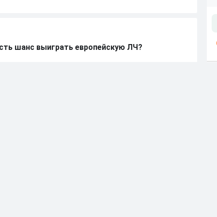
 есть шанс выиграть европейскую ЛЧ?
й Аравии и хочет уехать
а тренировочную базу «Реала»