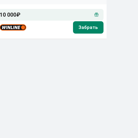
10 000₽
20 000₽
40 000₽
15 000₽