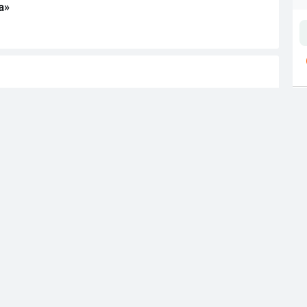
а»
я букмекеров в сезоне КХЛ, «Лада» — для
крупный выигрыш — 15,4 млн рублей, проигрыш —
 как менялись коэффициенты?