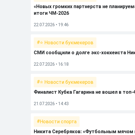
«Новых громких партнерств не планируем»
итоги ЧМ-2026
22.07.2026 • 19:46
⭐ Новости букмекеров
СМИ сообщили о долге экс-хоккеиста Ник
22.07.2026 • 16:18
⭐ Новости букмекеров
Финалист Кубка Гагарина не вошел в топ-
21.07.2026 • 14:43
Новости спорта
Никита Серебряков: «Футбольным мячом п