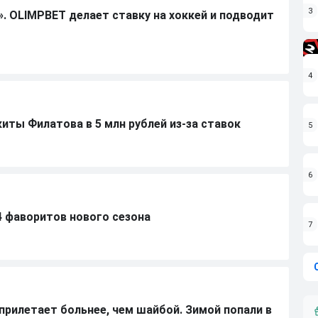
3
. OLIMPBET делает ставку на хоккей и подводит
4
иты Филатова в 5 млн рублей из-за ставок
5
6
4 фаворитов нового сезона
7
рилетает больнее, чем шайбой. Зимой попали в