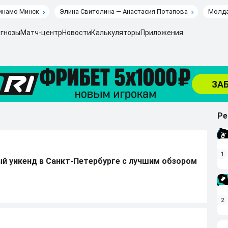
инамо Минск
Элина Свитолина — Анастасия Потапова
Молда
гнозы
Матч-центр
Новости
Калькуляторы
Приложения
Ре
1
й уикенд в Санкт-Петербурге с лучшим обзором
2