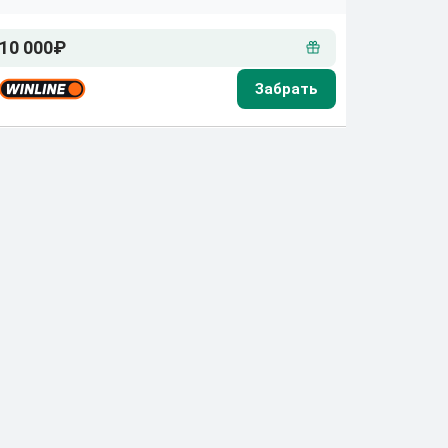
10 000₽
20 000₽
40 000₽
15 000₽