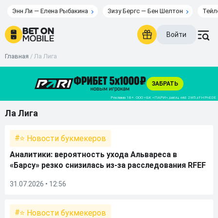
Энн Ли — Елена Рыбакина
Зизу Бергс — Бен Шелтон
Тейл
Войти
Главная
/
Ла Лига
Ла Лига
⭐ Новости букмекеров
Аналитики: вероятность ухода Альвареса в
«Барсу» резко снизилась из-за расследования RFEF
31.07.2026 • 12:56
⭐ Новости букмекеров