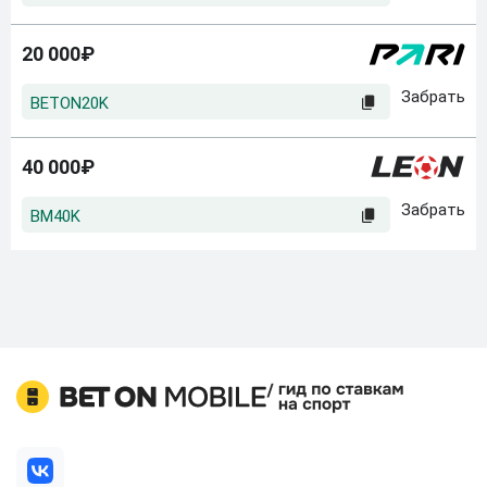
20 000₽
BETON20K
40 000₽
BM40K