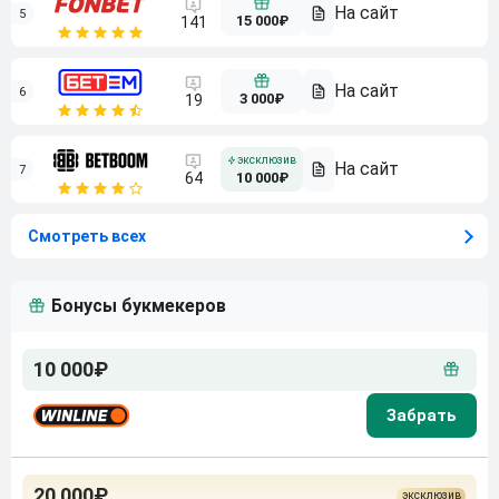
5
15 000₽
141
6
3 000₽
19
7
64
10 000₽
Смотреть всех
Бонусы букмекеров
10 000₽
20 000₽