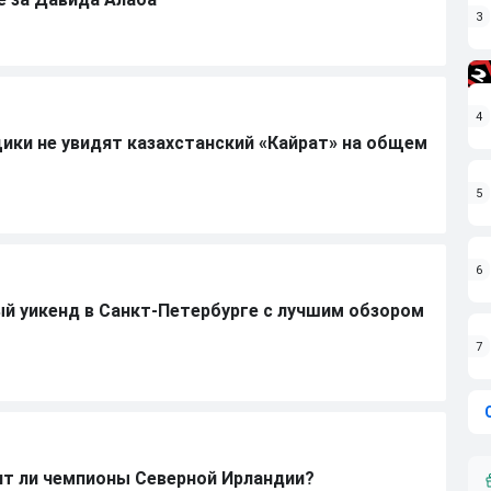
3
4
щики не увидят казахстанский «Кайрат» на общем
5
6
й уикенд в Санкт-Петербурге с лучшим обзором
7
оят ли чемпионы Северной Ирландии?