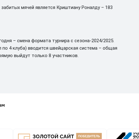
 забитых мячей является Криштиану Роналду – 183
одня – смена формата турнира с сезона-2024/2025.
п по 4 клуба) вводится швейцарская система – общая
прямую выйдут только 8 участников.