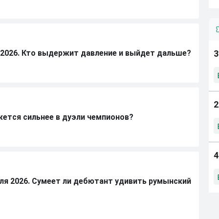
 2026. Кто выдержит давление и выйдет дальше?
3
2
жется сильнее в дуэли чемпионов?
4
ля 2026. Сумеет ли дебютант удивить румынский