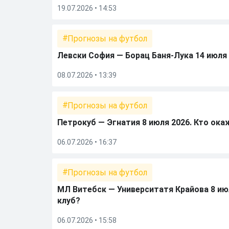
19.07.2026 • 14:53
Прогнозы на футбол
Левски София — Борац Баня-Лука 14 июля
08.07.2026 • 13:39
Прогнозы на футбол
Петрокуб — Эгнатия 8 июля 2026. Кто ока
06.07.2026 • 16:37
Прогнозы на футбол
МЛ Витебск — Университатя Крайова 8 ию
клуб?
06.07.2026 • 15:58