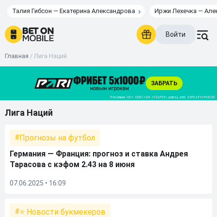
Талия Гибсон — Екатерина Александрова
Иржи Лехечка — Але
Войти
Главная
/
Лига Наций
Лига Наций
Прогнозы на футбол
Германия — Франция: прогноз и ставка Андрея
Тарасова с кэфом 2.43 на 8 июня
07.06.2025 • 16:09
⭐ Новости букмекеров