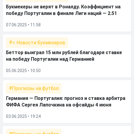
Букмекеры не верят в Роналду. Коэффициент на
победу Португалии в финале Лиги наций — 2.51
07.06.2025 • 11:58
⭐ Новости букмекеров
Беттор выиграл 15 млн рублей благодаря ставке
на победу Португалии над Германией
05.06.2025 • 10:50
Прогнозы на футбол
Германия — Португалия: прогноз и ставка арбитра
ФИФА Сергея Лапочкина на офсайды 4 июня
03.06.2025 • 19:24