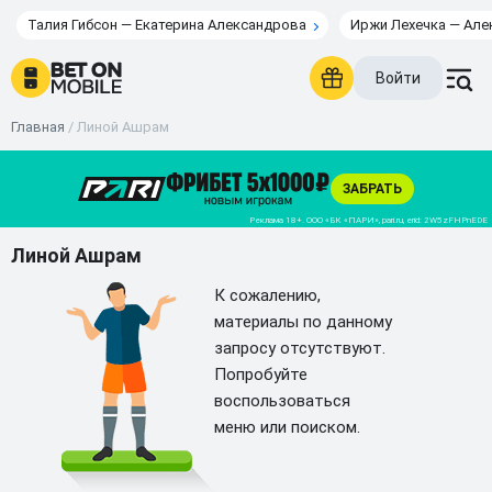
Талия Гибсон — Екатерина Александрова
Иржи Лехечка — Але
Войти
Главная
/
Линой Ашрам
Линой Ашрам
К сожалению,
материалы по данному
запросу отсутствуют.
Попробуйте
воспользоваться
меню или поиском.