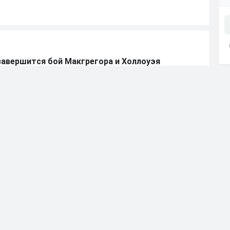
завершится бой Макгрегора и Холлоуэя
и Холлоуэя на UFC 329 завершится нокаутом
лион» к UFC 329 с призовым фондом до 2 000 000