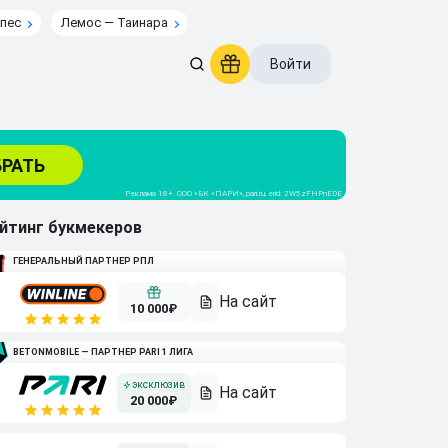
пес
Лемос — Таинара
Войти
йтинг букмекеров
ГЕНЕРАЛЬНЫЙ ПАРТНЕР РПЛ
10 000₽
BETONMOBILE — ПАРТНЕР PARI 1 ЛИГА
20 000₽