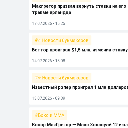
Макгрегор призвал вернуть ставки на его
травме ирландца
17.07.2026 • 15:25
⭐ Новости букмекеров
Беттор проиграл $1,5 млн, изменив ставк
14.07.2026 • 15:08
⭐ Новости букмекеров
Известный рэпер проиграл 1 млн долларо
13.07.2026 • 09:39
Бокс и ММА
Конор МакГрегор — Макс Холлоуэй 12 июля