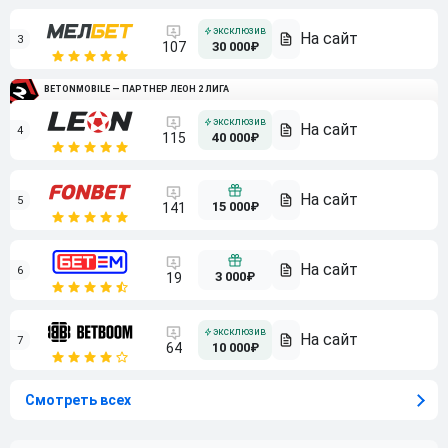
3
107
30 000₽
BETONMOBILE — ПАРТНЕР ЛЕОН 2 ЛИГА
4
115
40 000₽
5
15 000₽
141
6
3 000₽
19
7
64
10 000₽
Смотреть всех