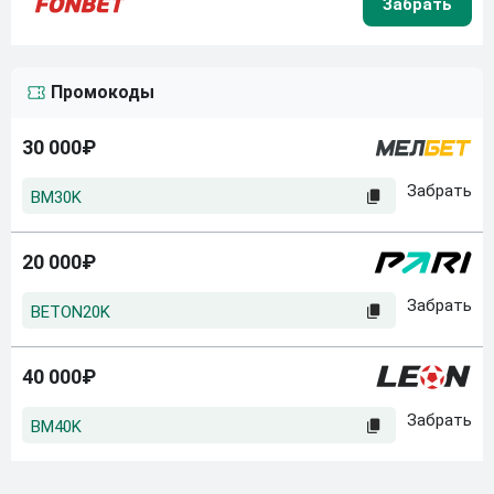
Промокоды
30 000₽
BM30K
20 000₽
BETON20K
40 000₽
BM40K