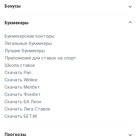
Бонусы
Букмекеры
Букмекерские конторы
Легальные букмекеры
Лучшие букмекеры
Приложения для ставок на спорт
Школа ставок
Скачать Pari
Скачать Winline
Скачать Мелбет
Скачать Фонбет
Скачать БК Леон
Скачать Лига Ставок
Скачать БЕТ-М
Прогнозы