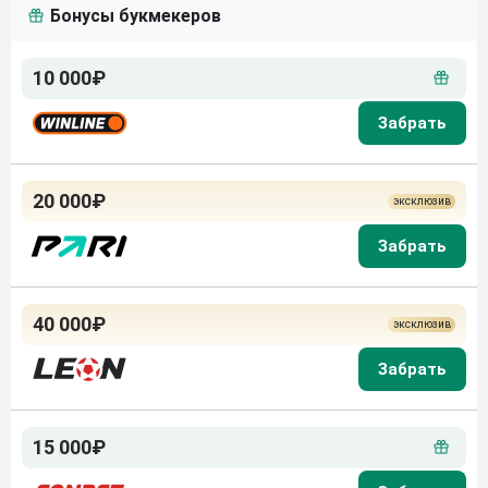
Бонусы букмекеров
10 000₽
20 000₽
40 000₽
15 000₽