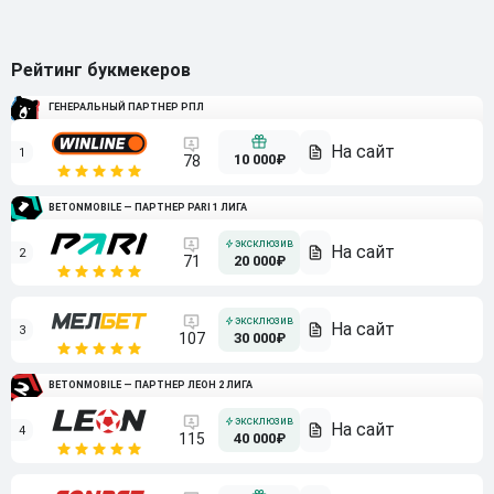
Рейтинг букмекеров
ГЕНЕРАЛЬНЫЙ ПАРТНЕР РПЛ
1
10 000₽
78
BETONMOBILE — ПАРТНЕР PARI 1 ЛИГА
2
71
20 000₽
3
107
30 000₽
BETONMOBILE — ПАРТНЕР ЛЕОН 2 ЛИГА
4
115
40 000₽