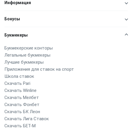
Информация
Бонусы
Букмекеры
Букмекерские конторы
Легальные букмекеры
Лучшие букмекеры
Приложения для ставок на спорт
Школа ставок
Скачать Pari
Скачать Winline
Скачать Мелбет
Скачать Фонбет
Скачать БК Леон
Скачать Лига Ставок
Скачать БЕТ-М