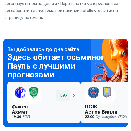
организует игры на деньги • Перепечатка материалов без
согласования допустима при наличии dofollow-ссылки на
страницу-источник
1.97
Факел
ПСЖ
Ахмат
Астон Вилла
19:30
РПЛ
22:00
Суперкубок УЕФА