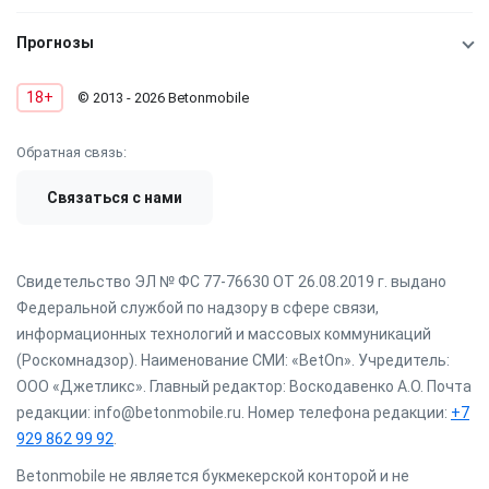
Прогнозы
18+
© 2013 - 2026 Betonmobile
Обратная связь:
Связаться с нами
Свидетельство ЭЛ № ФС 77-76630 ОТ 26.08.2019 г. выдано
Федеральной службой по надзору в сфере связи,
информационных технологий и массовых коммуникаций
(Роскомнадзор). Наименование СМИ: «BetOn». Учредитель:
ООО «Джетликс». Главный редактор: Воскодавенко А.О. Почта
редакции: info@betonmobile.ru. Номер телефона редакции:
+7
929 862 99 92
.
Betonmobile не является букмекерской конторой и не