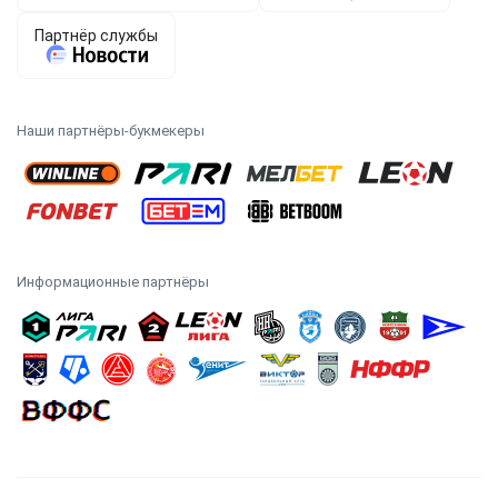
Наши партнёры-букмекеры
Информационные партнёры