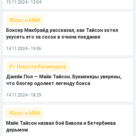
15.11.2024 • 13:04
Бокс и ММА
Боксер Макбрайд рассказал, как Тайсон хотел
укусить его за сосок в очном поединке
14.11.2024 • 19:06
⭐ Новости букмекеров
Джейк Пол — Майк Тайсон. Букмекеры уверены,
что блогер одолеет легенду бокса
14.11.2024 • 18:29
Бокс и ММА
Майк Тайсон назвал бой Бивола и Бетербиева
дерьмом