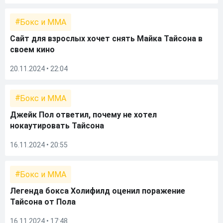
Бокс и ММА
Сайт для взрослых хочет снять Майка Тайсона в
своем кино
20.11.2024 • 22:04
Бокс и ММА
Джейк Пол ответил, почему не хотел
нокаутировать Тайсона
16.11.2024 • 20:55
Бокс и ММА
Легенда бокса Холифилд оценил поражение
Тайсона от Пола
16.11.2024 • 17:48