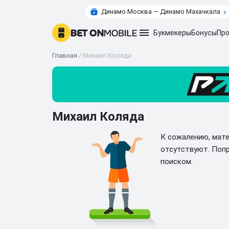
Динамо Москва — Динамо Махачкала
Букмекеры
Бонусы
Про
Главная
/
Михаил Коляда
Михаил Коляда
К сожалению, мате
отсутствуют. Поп
поиском.