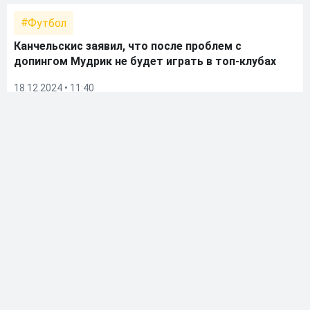
Футбол
Канчельскис заявил, что после проблем с
допингом Мудрик не будет играть в топ-клубах
18.12.2024 • 11:40
Футбол
Мудрик находится в депрессии из-за
положительного результата допинг-теста
17.12.2024 • 20:41
Футбол
Врач Карлицкий уверен, что Мудрику назначили
мельдоний на Украине, а не в «Челси»
17.12.2024 • 19:10