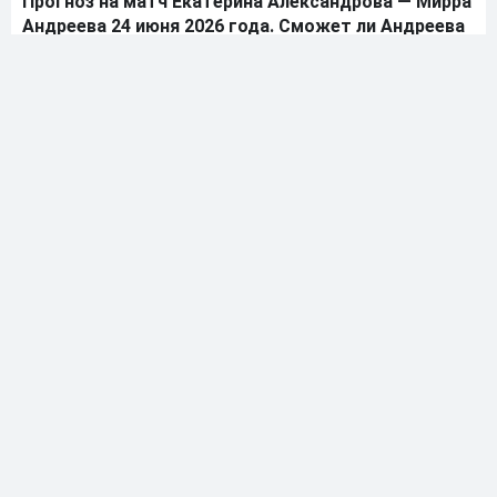
Прогноз на матч Екатерина Александрова — Мирра
Андреева 24 июня 2026 года. Сможет ли Андреева
взять реванш за проигрыш в прошлом году?
24.06.2026 • 00:41
⭐ Новости букмекеров
Серена Уильямс сыграет на Уимблдоне. Букмекеры
назвали вероятность титула американки
23.06.2026 • 09:44
⭐ Новости букмекеров
Мирра Андреева может выиграть 3 ТБШ в 2026
году. Названа вероятность этого события
08.06.2026 • 08:57