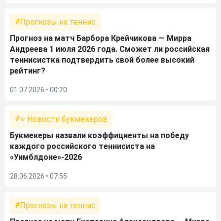
Прогнозы на теннис
Прогноз на матч Барбора Крейчикова — Мирра
Андреева 1 июля 2026 года. Сможет ли российская
теннисистка подтвердить свой более высокий
рейтинг?
01.07.2026 • 00:20
⭐ Новости букмекеров
Букмекеры назвали коэффициенты на победу
каждого российского теннисиста на
«Уимблдоне»-2026
28.06.2026 • 07:55
Прогнозы на теннис