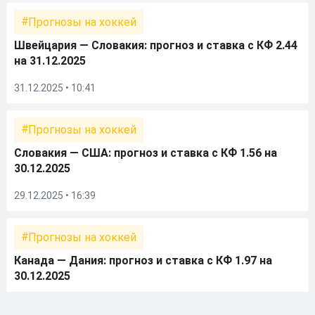
Прогнозы на хоккей
Швейцария — Словакия: прогноз и ставка с КФ 2.44
на 31.12.2025
31.12.2025 • 10:41
Прогнозы на хоккей
Словакия — США: прогноз и ставка с КФ 1.56 на
30.12.2025
29.12.2025 • 16:39
Прогнозы на хоккей
Канада — Дания: прогноз и ставка с КФ 1.97 на
30.12.2025
29.12.2025 • 16:20