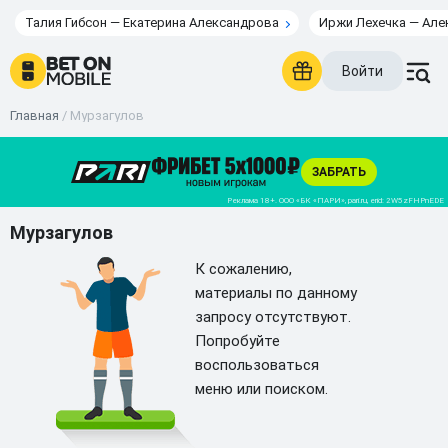
Талия Гибсон — Екатерина Александрова
Иржи Лехечка — Але
Войти
Главная
/
Мурзагулов
Мурзагулов
К сожалению,
материалы по данному
запросу отсутствуют.
Попробуйте
воспользоваться
меню или поиском.