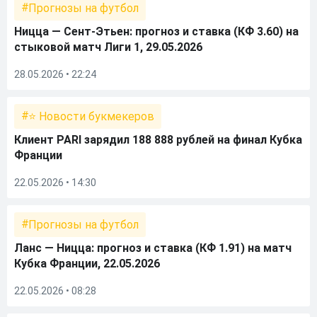
Прогнозы на футбол
Ницца — Сент-Этьен: прогноз и ставка (КФ 3.60) на
стыковой матч Лиги 1, 29.05.2026
28.05.2026 • 22:24
⭐ Новости букмекеров
Клиент PARI зарядил 188 888 рублей на финал Кубка
Франции
22.05.2026 • 14:30
Прогнозы на футбол
Ланс — Ницца: прогноз и ставка (КФ 1.91) на матч
Кубка Франции, 22.05.2026
22.05.2026 • 08:28