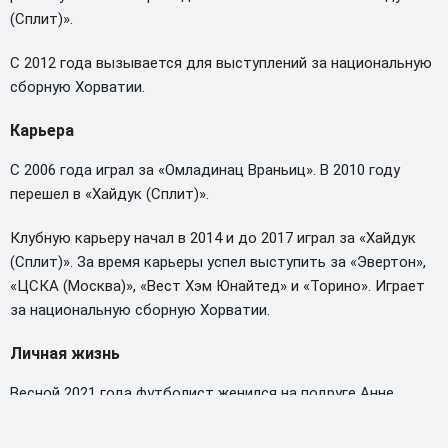
(Сплит)».
С 2012 года вызывается для выступлений за национальную
сборную Хорватии.
Карьера
С 2006 года играл за «Омладинац Враньиц». В 2010 году
перешел в «Хайдук (Сплит)».
Клубную карьеру начал в 2014 и до 2017 играл за «Хайдук
(Сплит)». За время карьеры успел выступить за «Эвертон»,
«ЦСКА (Москва)», «Вест Хэм Юнайтед» и «Торино». Играет
за национальную сборную Хорватии.
Личная жизнь
Весной 2021 года футболист женился на подруге Анне.
Свадьбу сыграли в хорватском Сплите. Судя по
фотографиям в социальных сетях, у пары планировалось