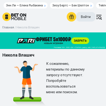
Энн Ли — Елена Рыбакина
Зизу Бергс — Бен Шелтон
Тейл
Войти
Главная
/
Никола Влашич
Никола Влашич
К сожалению,
материалы по данному
запросу отсутствуют.
Попробуйте
воспользоваться
меню или поиском.