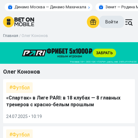
Динамо Москва — Динамо Махачкала
Зенит — Родина 
Войти
Главная
/
Олег Кононов
Олег Кононов
Футбол
«Спартак» в Лиге PARI: в 18 клубах — 8 главных
тренеров с красно-белым прошлым
24.07.2025 • 10:19
Футбол