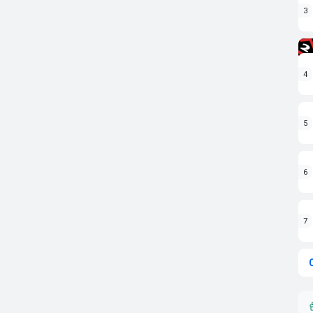
3
4
5
6
7