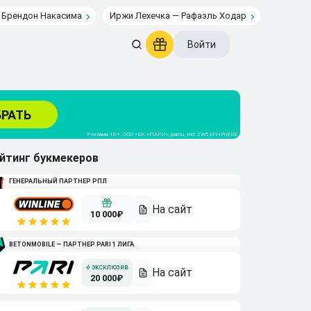
— Брендон Накасима
Иржи Лехечка — Рафаэль Ходар
Войти
йтинг букмекеров
ГЕНЕРАЛЬНЫЙ ПАРТНЕР РПЛ
10 000₽
BETONMOBILE — ПАРТНЕР PARI 1 ЛИГА
20 000₽