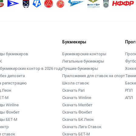
Букмекеры
Прог
ды букмекеров
Букмекерские конторы
Прогн
К
Легальные букмекеры
Футб
букмекерских контор в 2026 году
Лучшие букмекеры
Хокк
без депозита
Приложения для ставок на спорт
Тенни
а регистрацию
Школа ставок
Баск
д Леон
Скачать Pari
РПЛ
ЕТ-М
Скачать Winline
АПЛ
ы Winline
Скачать Мелбет
ды Фонбет
Скачать Фонбет
ды БЕТ-М
Скачать БК Леон
центр
Скачать Лига Ставок
и ставок
Скачать БЕТ-М