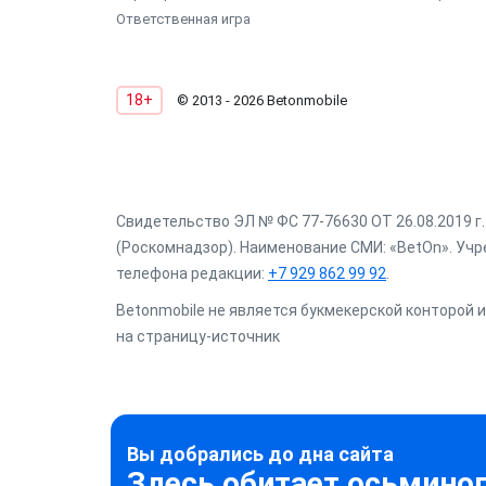
Ответственная игра
18+
© 2013 - 2026 Betonmobile
Свидетельство ЭЛ № ФС 77-76630 ОТ 26.08.2019 
(Роскомнадзор). Наименование СМИ: «BetOn». Учре
телефона редакции:
+7 929 862 99 92
.
Betonmobile не является букмекерской конторой и
на страницу-источник