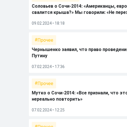
Соловьев о Сочи-2014: «Американцы, евро
свалится крыша?» Мы говорили: «Не пере
09.02.2024 • 18:18
Прочее
Чернышенко заявил, что право проведен
Путину
07.02.2024 • 17:36
Прочее
Мутко о Сочи-2014: «Все признали, что эт
нереально повторить»
07.02.2024 • 12:25
Прочее