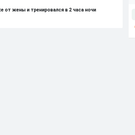
е от жены и тренировался в 2 часа ночи