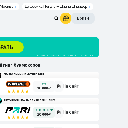
 Москва
Джессика Пегула — Диана Шнайдер
Войти
йтинг букмекеров
ГЕНЕРАЛЬНЫЙ ПАРТНЕР РПЛ
10 000₽
BETONMOBILE — ПАРТНЕР PARI 1 ЛИГА
20 000₽