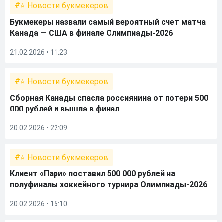
⭐ Новости букмекеров
Букмекеры назвали самый вероятный счет матча
Канада — США в финале Олимпиады-2026
21.02.2026 • 11:23
⭐ Новости букмекеров
Сборная Канады спасла россиянина от потери 500
000 рублей и вышла в финал
20.02.2026 • 22:09
⭐ Новости букмекеров
Клиент «Пари» поставил 500 000 рублей на
полуфиналы хоккейного турнира Олимпиады-2026
20.02.2026 • 15:10