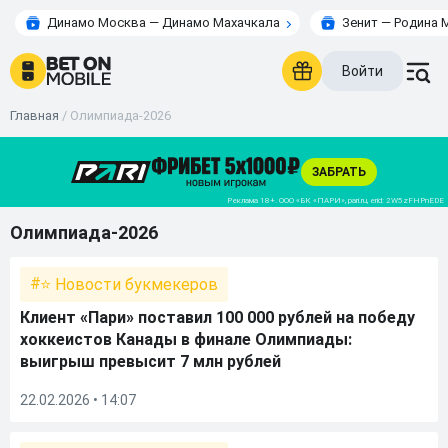
Динамо Москва — Динамо Махачкала
Зенит — Родина 
Войти
Главная
/
Олимпиада-2026
Олимпиада-2026
⭐ Новости букмекеров
Клиент «Пари» поставил 100 000 рублей на победу
хоккеистов Канады в финале Олимпиады:
выигрыш превысит 7 млн рублей
22.02.2026 • 14:07