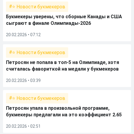
⭐ Новости букмекеров
Букмекеры уверены, что сборные Канады и США
сыграют в финале Олимпиады-2026
20.02.2026 • 07:12
⭐ Новости букмекеров
Петросян не попала в топ-5 на Олимпиаде, хотя
считалась фавориткой на медали у букмекеров
20.02.2026 • 03:39
⭐ Новости букмекеров
Петросян упала в произвольной программе,
букмекеры предлагали на это коэффициент 2.65
20.02.2026 • 02:51