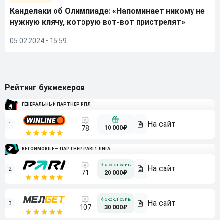
Канделаки об Олимпиаде: «Напоминает никому не
нужную клячу, которую вот‑вот пристрелят»
05.02.2024 • 15:59
Рейтинг букмекеров
ГЕНЕРАЛЬНЫЙ ПАРТНЕР РПЛ
1
10 000₽
78
BETONMOBILE — ПАРТНЕР PARI 1 ЛИГА
2
71
20 000₽
3
107
30 000₽