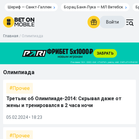
Шериф — Санкт-Галлен
Борац Баня-Лука — МЛ Витебск
Б
Войти
Главная
/
Олимпиада
Олимпиада
Прочее
Третьяк об Олимпиаде-2014: Скрывал даже от
жены и тренировался в 2 часа ночи
05.02.2024 • 18:23
Прочее