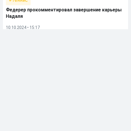
Теннис
Федерер прокомментировал завершение карьеры
Надаля
10.10.2024 • 15:17
⭐ Новости букмекеров
Алькарас неожиданно проиграл в Париже, Надаль
провел последний матч на Олимпийских играх
31.07.2024 • 22:54
⭐ Новости букмекеров
Джокович размазал Надаля в двух сетах на
Олимпиаде в Париже. Букмекеры не сомневались в
этом
29.07.2024 • 16:35