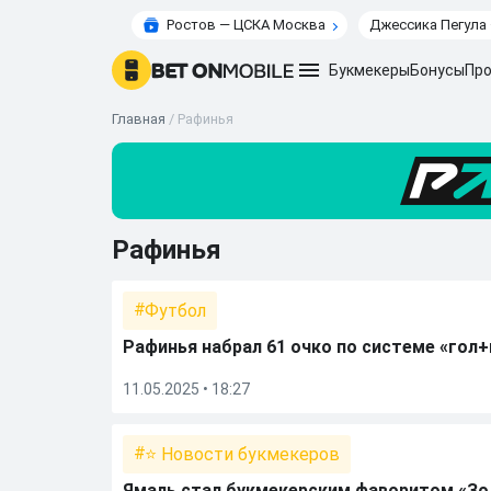
Ростов — ЦСКА Москва
Джессика Пегула
Букмекеры
Бонусы
Про
Главная
/
Рафинья
Рафинья
Футбол
Рафинья набрал 61 очко по системе «гол+п
11.05.2025 • 18:27
⭐ Новости букмекеров
Ямаль стал букмекерским фаворитом «Зол