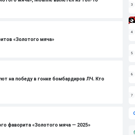
3
4
ритов «Золотого мяча»
5
6
уют на победу в гонке бомбардиров ЛЧ. Кто
7
ого фаворита «Золотого мяча — 2025»