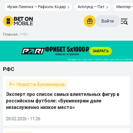
Иржи Лехечка — Рафаэль Ходар
Асплунд — Пат
Миллер 
Войти
Главная
/
РФС
РФС
⭐ Новости букмекеров
Эксперт про список самых влиятельных фигур в
российском футболе: «Букмекерам дали
незаслуженно низкое место»
28.02.2026 • 11:26