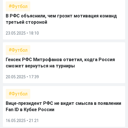
Футбол
В РФС объяснили, чем грозит мотивация команд
третьей стороной
23.05.2025 • 18:10
Футбол
Генсек РФС Митрофанов ответил, кодга Россия
сможет вернуться на турниры
20.05.2025 • 17:39
Футбол
Вице-президент РФС не видит смысла в появлении
Fan ID в Кубке России
16.05.2025 • 21:21