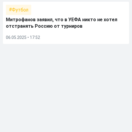
Футбол
Митрофанов заявил, что в УЕФА никто не хотел
отстранять Россию от турниров
06.05.2025 • 17:52
Футбол
Стало известно, сколько денег получил РФС от
УЕФА за сезон-2023/24
03.04.2025 • 19:11
Футбол
Россия сможет играть в Сербии в случае допуска
на турниры — РФС
02.04.2025 • 20:57