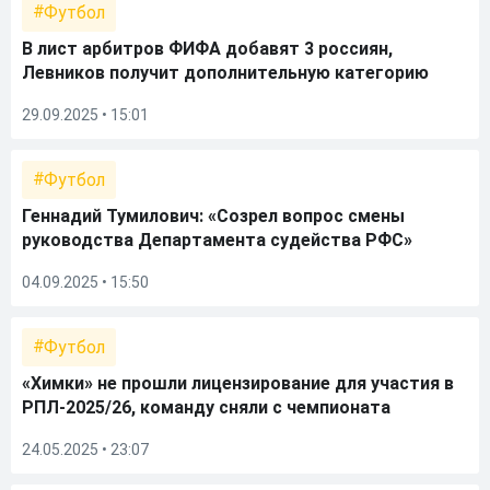
Футбол
В лист арбитров ФИФА добавят 3 россиян,
Левников получит дополнительную категорию
29.09.2025 • 15:01
Футбол
Геннадий Тумилович: «Созрел вопрос смены
руководства Департамента судейства РФС»
04.09.2025 • 15:50
Футбол
«Химки» не прошли лицензирование для участия в
РПЛ-2025/26, команду сняли с чемпионата
24.05.2025 • 23:07